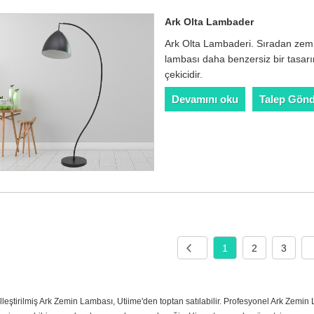
Ark Olta Lambader
Ark Olta Lambaderi. Sıradan zemin
lambası daha benzersiz bir tasarı
çekicidir.
Devamını oku
Talep Gön
1
2
3
leştirilmiş Ark Zemin Lambası, Utiime'den toptan satılabilir. Profesyonel Ark Zemin 