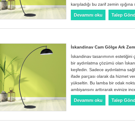
karşıladığı bu zarif zemin ışığına 
Devamını oku
Talep Gön
İskandinav Cam Gölge Ark Zem
İskandinav tasarımının estetiğini ç
bir aydınlatma çözümü olan İska
keşfedin. Sadece aydınlatma sağ
ifade parçası olarak da hizmet v
yükseltin. Bu lamba bir odak nokt
ambiyansını arttırarak evinize incel
Devamını oku
Talep Gön