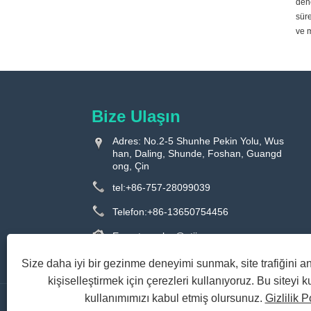
dene
süre
ve m
Bize Ulaşın
Adres: No.2-5 Shunhe Pekin Yolu, Wus
han, Daling, Shunde, Foshan, Guangd
ong, Çin
tel:
+86-757-28099039
Telefon:
+86-13650754456
E-posta:
sales@utiime.com
Faks: +86-757-22823191
Size daha iyi bir gezinme deneyimi sunmak, site trafiğini an
kişiselleştirmek için çerezleri kullanıyoruz. Bu siteyi 
kullanımımızı kabul etmiş olursunuz.
Gizlilik P