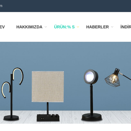
om
EV
HAKKIMIZDA
ÜRÜN:% S
HABERLER
İNDI