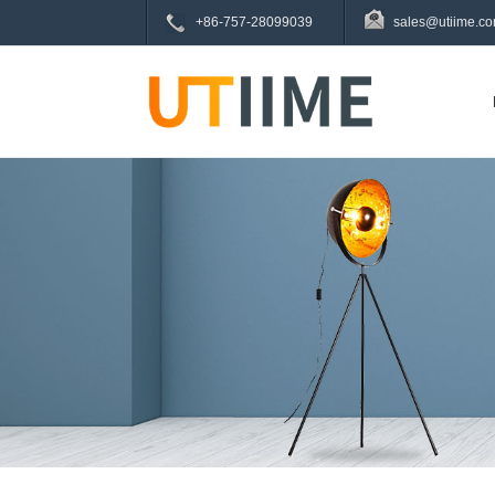
+86-757-28099039
sales@utiime.c