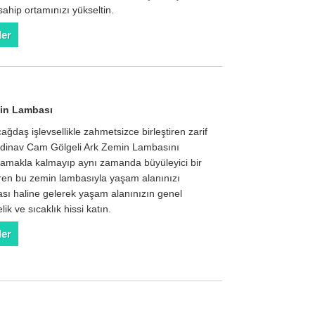
sahip ortamınızı yükseltin.
der
in Lambası
ağdaş işlevsellikle zahmetsizce birleştiren zarif
ndinav Cam Gölgeli Ark Zemin Lambasını
lamakla kalmayıp aynı zamanda büyüleyici bir
eren bu zemin lambasıyla yaşam alanınızı
ası haline gelerek yaşam alanınızın genel
ik ve sıcaklık hissi katın.
der