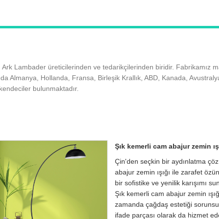
in Ark Lambader üreticilerinden ve tedarikçilerinden biridir. Fabrikamı
da Almanya, Hollanda, Fransa, Birleşik Krallık, ABD, Kanada, Avustralya'
rakendeciler bulunmaktadır.
Şık kemerli cam abajur zemin ış
Çin'den seçkin bir aydınlatma çö
abajur zemin ışığı ile zarafet öz
bir sofistike ve yenilik karışımı s
Şık kemerli cam abajur zemin ışığ
zamanda çağdaş estetiği sorunsuz b
ifade parçası olarak da hizmet e