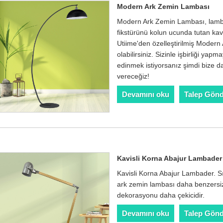
Modern Ark Zemin Lambası
Modern Ark Zemin Lambası, lamba
fikstürünü kolun ucunda tutan kavi
Utiime'den özelleştirilmiş Moder
olabilirsiniz. Sizinle işbirliği yap
edinmek istiyorsanız şimdi bize d
vereceğiz!
Devamını oku
Talep Gön
Kavisli Korna Abajur Lambader
Kavisli Korna Abajur Lambader. Sır
ark zemin lambası daha benzersiz b
dekorasyonu daha çekicidir.
Devamını oku
Talep Gön