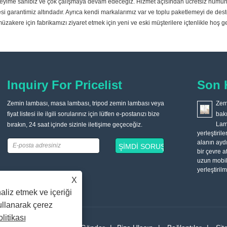
yime sahibiz ve çok çalışmaya devam edeceğiz. Hizmet açısından ücretsiz numune s
si garantimiz altındadır. Ayrıca kendi markalarımız var ve toplu paketlemeyi de de
üzakere için fabrikamızı ziyaret etmek için yeni ve eski müşterilere içtenlikle hoş ge
Inquiry For Pricelist
Son 
Zemin lambası, masa lambası, tripod zemin lambası veya
Doğru zemin lambası nasıl seçilir ve satın alınır?
Zemi
fiyat listesi ile ilgili sorularınız için lütfen e-postanızı bize
2022/04/19
bakı
Zemin lambası genellikle kanepenin köşesine yerleştirilir,
Lam
bırakın, 24 saat içinde sizinle iletişime geçeceğiz.
zemin lambasının ışığı yumuşaktır ve gece TV izlerken etkisi çok
yerleştiril
iyidir. Lambaderin abajur malzemesi çeşitlilik açısından zengindir
alanın aydı
ve tüketiciler kendi tercihlerine göre seçim yapabilir.
bir çevre 
uzun mobil
yerleştiril
X
aliz etmek ve içeriği
kullanarak çerez
olitikası