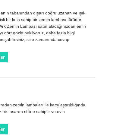
nın tabanından dışarı doğru uzanan ve ışık
sli bir kola sahip bir zemin lambası türüdür.
n Ark Zemin Lambası satın alacağınızdan emin
mayı dört gözle bekliyoruz, daha fazla bilgi
anışabilirsiniz, size zamanında cevap
der
adan zemin lambaları ile karşılaştırıldığında,
ir tasarım stiline sahiptir ve evin
der