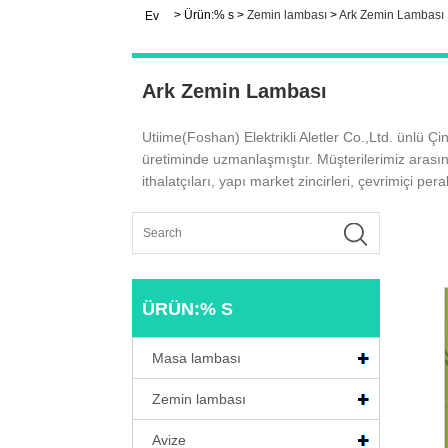
>
Ürün:% s
>
Zemin lambası
>
Ark Zemin Lambası
Ev
Ark Zemin Lambası
Utiime(Foshan) Elektrikli Aletler Co.,Ltd. ünlü Ç
üretiminde uzmanlaşmıştır. Müşterilerimiz arasın
ithalatçıları, yapı market zincirleri, çevrimiçi pe
ÜRÜN:% S
Masa lambası
Zemin lambası
Avize