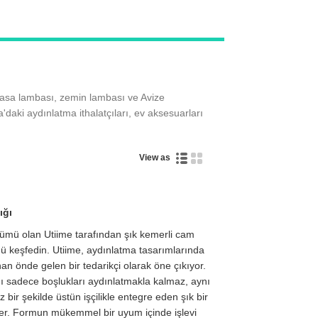
z masa lambası, zemin lambası ve Avize
daki aydınlatma ithalatçıları, ev aksesuarları
View as
ığı
zümü olan Utiime tarafından şık kemerli cam
ünü keşfedin. Utiime, aydınlatma tasarımlarında
unan önde gelen bir tedarikçi olarak öne çıkıyor.
ı sadece boşlukları aydınlatmakla kalmaz, aynı
ir şekilde üstün işçilikle entegre eden şık bir
der. Formun mükemmel bir uyum içinde işlevi