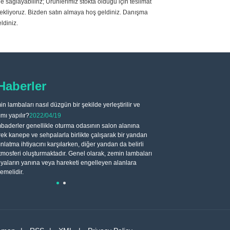
ağlayabiliriz; Ürünlerimiz stokta olduğu için teslimat
stekliyoruz. Bizden satın almaya hoş geldiniz. Danışma
ldiniz.
Haberler
n lambaları nasıl düzgün bir şekilde yerleştirilir ve
Doğru zemin lambası n
mı yapılır?
2022/04/19
2022/04/19
baderler genellikle oturma odasının salon alanına
Zemin lambası genelli
erek kanepe ve sehpalarla birlikte çalışarak bir yandan
zemin lambasının ışığı yumuş
nlatma ihtiyacını karşılarken, diğer yandan da belirli
iyidir. Lambaderin abajur ma
atmosferi oluşturmaktadır. Genel olarak, zemin lambaları
ve tüketiciler kendi tercihle
yaların yanına veya hareketi engelleyen alanlara
memelidir.